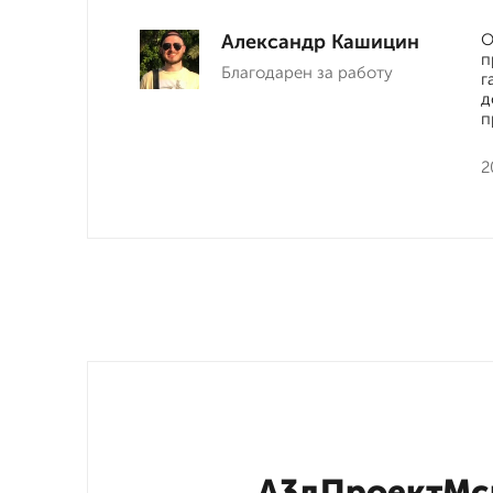
Александр Кашицин
О
п
Благодарен за работу
г
д
п
2
А3дПроектМск